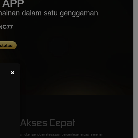
 APP
rmainan dalam satu genggaman
NG77
stalasi
×
esmi Akses Cepat
ngguna dapat menemukan panduan akses, pembaruan layanan, serta arahan