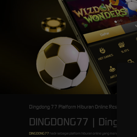
engk****2
IDR
1,535,400.00
Gates of Olympus™
engk****2
IDR
1,242,150.00
Gates of Olympus™
engk****2
IDR
1,087,800.00
Gates of Olympus™
hikmahy****2
IDR
1,076,550.00
Gates of Olympus Super
Scatter
ik****4
IDR
1,023,930.00
Mahjong Wins 3 – Black
Dingdong 77 Platform Hiburan Online Resmi Akses
Scatter
DINGDONG77 | Dingdong 
DINGDONG77
hadir sebagai platform hiburan online yang mengutamakan ak