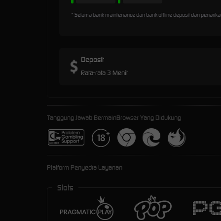
* Selama bank maintenance dan bank offline deposit dan penarikan
Deposit
Rata-rata 3 Menit
Tanggung Jawab Bermain
Browser Yang Didukung
Platform Penyedia Layanan
Slots