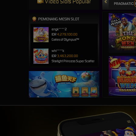
Video Slots Popular
PEMENANG MESIN SLOT
engk****2
IDR
4,279,100.00
Gates of Olympus™
whi****k
IDR
3,463,200.00
Starlight Princess Super Scatter
engk****2
IDR
2,538,550.00
Gates of Olympus™
engk****2
IDR
1,950,550.00
Gates of Olympus™
engk****2
IDR
1,647,100.00
Gates of Olympus™