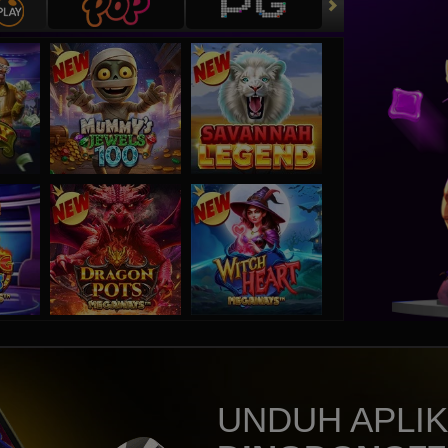
UNDUH APLIK