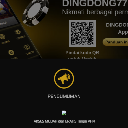
DINGDONG77
Nikmati berbagai pe
DINGDO
App
Panduan in
Pindai kode QR
untuk Unduh
Android APK
PENGUMUMAN
 Cepat Terpercaya
77 Platform Hiburan Online R
AKSES MUDAH dan GRATIS Tanpa VPN
ses cepat, tampilan ringan, dan informasi yang mudah dipahami. Melalui halaman resmi ini, pe