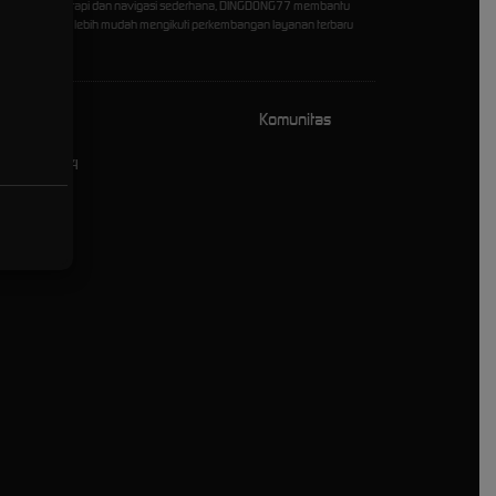
ur halaman yang rapi dan navigasi sederhana, DINGDONG77 membantu
a supaya pengguna lebih mudah mengikuti perkembangan layanan terbaru
n
Komunitas
7759391364