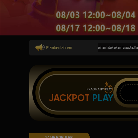
Pemberitahuan
p-2026 14.59.59. Selama waktu ini, PP Virtual Sports permainan tidak akan tersedia. Kami mem
JACKPOT
PLAY