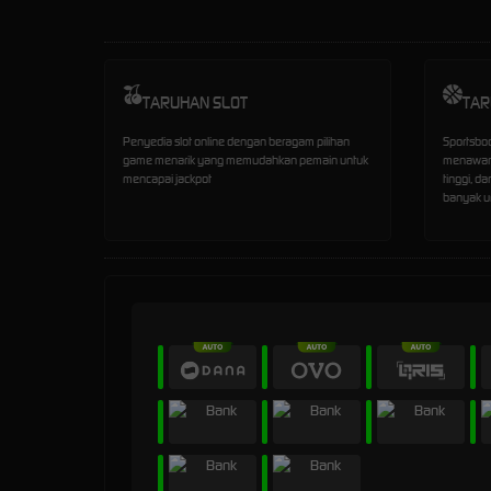
TARUHAN SLOT
TAR
Penyedia slot online dengan beragam pilihan
Sportsboo
game menarik yang memudahkan pemain untuk
menawark
mencapai jackpot
tinggi, d
banyak u