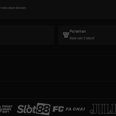
 tidak dapat diproses
Penarikan
Rata-rata 5 Menit