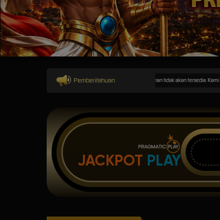
Pemberitahuan
26 14.59.59. Selama waktu ini, PP Virtual Sports permainan tidak akan tersedia. Kami memoho
JACKPOT
PLAY