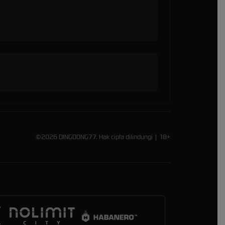
©2026 DINGDONG77. Hak cipta dilindungi | 18+