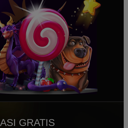
ASI GRATIS