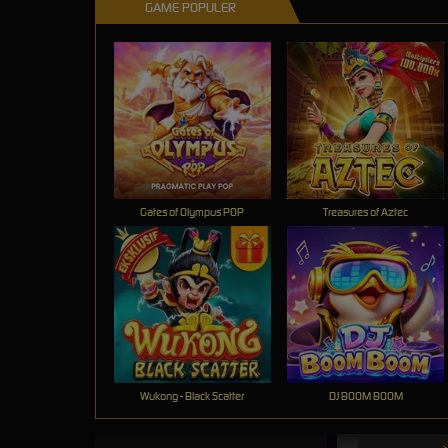
GAME POPULER
Gates of Olympus POP
Treasures of Aztec
Wukong - Black Scatter
DJ BOOM BOOM