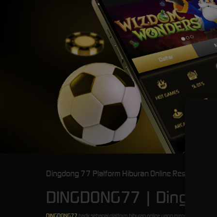
Scatter
hel****s
IDR
1,584,000.00
Gates of Olympus 1000
kir****8
IDR
1,318,500.00
Gates of Olympus Super
Scatter
an****3
IDR
1,171,600.00
Starlight Princess™ 1000
m***o
IDR
1,122,930.00
Starlight Princess Super Scatter
m****4
Dingdong 77 Platform Hiburan Online Resmi Akses
IDR
1,089,600.00
Gates of Olympus Super
DINGDONG77 | Dingdong 
Scatter
DINGDONG77
hadir sebagai platform hiburan online yang mengutamakan ak