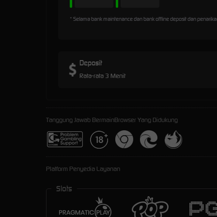
* Selama bank maintenance dan bank offline deposit dan penarikan
Deposit
Rata-rata 3 Menit
Tanggung Jawab Bermain
Browser Yang Didukung
Platform Penyedia Layanan
Slots