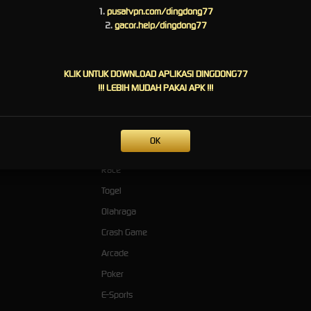
r nyaman digunakan di berbagai perangkat, baik melalui ponsel maupun desktop. Dengan strukt
1.
pusatvpn.com/dingdong77
arah setiap hari. Informasi yang disajikan dibuat ringkas, relevan, dan diperbarui secara berkal
2.
gacor.help/dingdong77
KLIK UNTUK DOWNLOAD APLIKASI DINGDONG77
Kategori
Dukunga
!!! LEBIH MUDAH PAKAI APK !!!
Hot Games
+628
Slots
OK
Live Casino
Race
Togel
Olahraga
Crash Game
Arcade
Poker
E-Sports