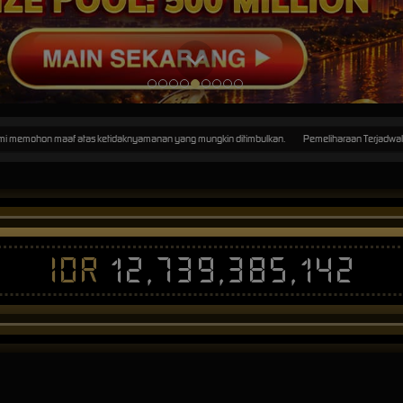
hon maaf atas ketidaknyamanan yang mungkin ditimbulkan.
Pemeliharaan Terjadwal: MarbleX 
IDR
12,739,385,142