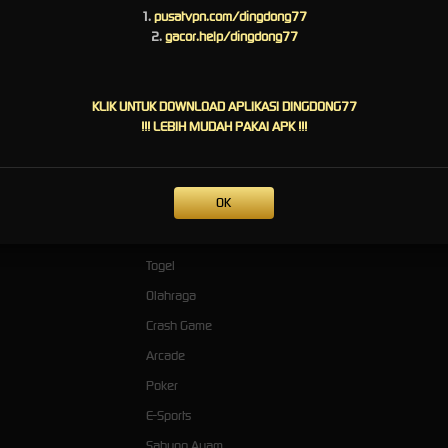
r nyaman digunakan di berbagai perangkat, baik melalui ponsel maupun desktop. Dengan strukt
1.
pusatvpn.com/dingdong77
arah setiap hari. Informasi yang disajikan dibuat ringkas, relevan, dan diperbarui secara berkal
2.
gacor.help/dingdong77
KLIK UNTUK DOWNLOAD APLIKASI DINGDONG77
Kategori
Dukunga
!!! LEBIH MUDAH PAKAI APK !!!
Hot Games
+628
Slots
OK
Live Casino
Race
Togel
Olahraga
Crash Game
Arcade
Poker
E-Sports