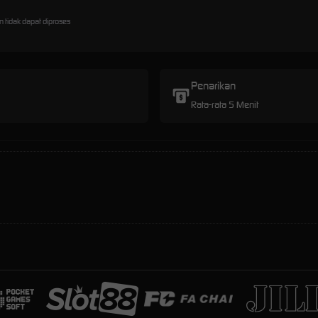
 tidak dapat diproses
Penarikan
Rata-rata 5 Menit