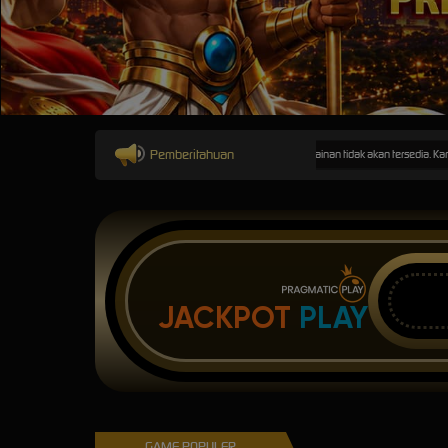
Pemberitahuan
-2026 14.59.59. Selama waktu ini, PP Virtual Sports permainan tidak akan tersedia. Kami memo
JACKPOT
PLAY