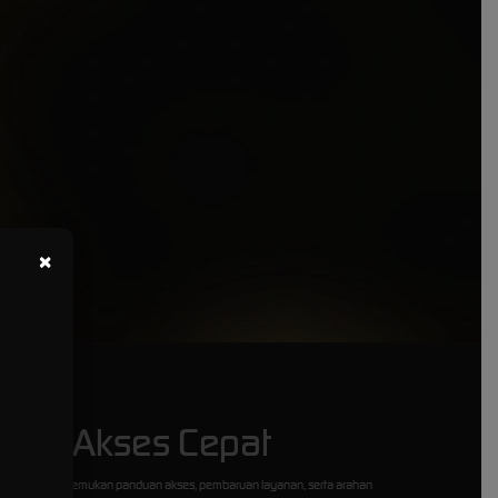
Pindai kode
untuk Und
×
Android A
esmi Akses Cepat
ngguna dapat menemukan panduan akses, pembaruan layanan, serta arahan