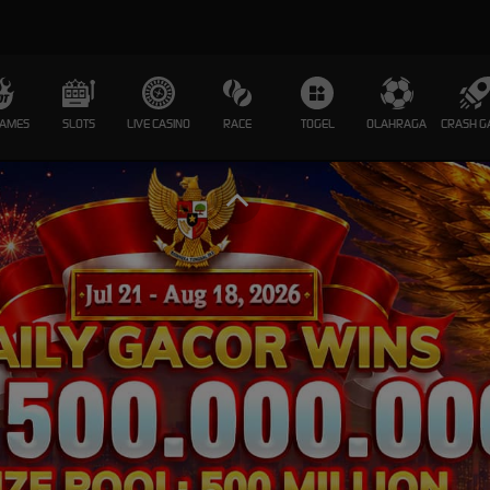
GAMES
SLOTS
LIVE CASINO
RACE
TOGEL
OLAHRAGA
CRASH 