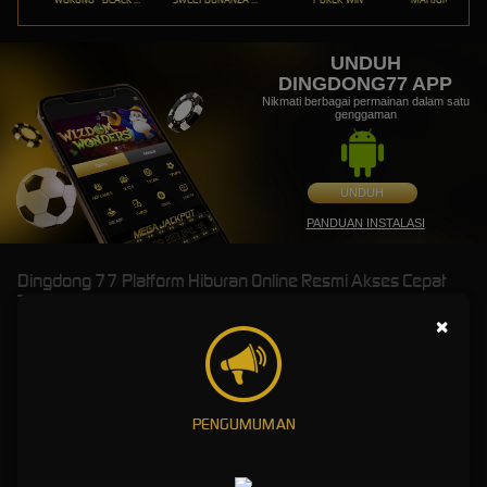
UNDUH
DINGDONG77 APP
Nikmati berbagai permainan dalam satu
genggaman
UNDUH
PANDUAN INSTALASI
Dingdong 77 Platform Hiburan Online Resmi Akses Cepat
Terpercaya
×
DINGDONG77 | Dingdong
77 Platform Hiburan Online
PENGUMUMAN
Resmi Akses Cepat