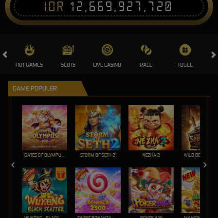
IDR
12,669,927,720
HOT GAMES
SLOTS
LIVE CASINO
RACE
TOGEL
OL
GAME POPULER
GATES OF OLYMPUS POP
STORM OF SETH 2
NEZHA 2
WUKONG - BLACK SCATTER
SWEET BONANZA 2500
POKER WIN