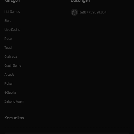
Kategori
Dukungan
Hot Games
+6287759391364
Slots
Live Casino
Race
Togel
Olahraga
Crash Game
Arcade
Poker
E-Sports
Sabung Ayam
Komunitas