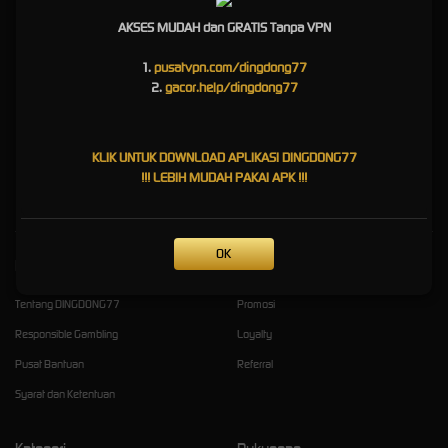
DINGDONG77
hadir sebagai platform hiburan online yang mengutamakan akses cepat,
AKSES MUDAH dan GRATIS Tanpa VPN
tampilan ringan, dan informasi yang mudah dipahami. Melalui halaman resmi ini, pengguna
dapat menemukan panduan akses, pembaruan layanan, serta arahan singkat untuk
1.
pusatvpn.com/dingdong77
mengenal fitur yang tersedia.
Dingdong 77
juga dirancang agar nyaman digunakan di
2.
gacor.help/dingdong77
berbagai perangkat, baik melalui ponsel maupun desktop. Dengan struktur halaman yang
rapi dan navigasi sederhana, DINGDONG77 membantu pengguna mendapatkan
pengalaman digital yang lebih praktis, stabil, dan terarah setiap hari. Informasi yang
KLIK UNTUK DOWNLOAD APLIKASI DINGDONG77
disajikan dibuat ringkas, relevan, dan diperbarui secara berkala supaya pengguna lebih
!!! LEBIH MUDAH PAKAI APK !!!
mudah mengikuti perkembangan layanan terbaru dengan akses resmi terpercaya.
OK
Kebijaksanaan
Platform
Tentang DINGDONG77
Promosi
Responsible Gambling
Loyalty
Pusat Bantuan
Referral
Syarat dan Ketentuan