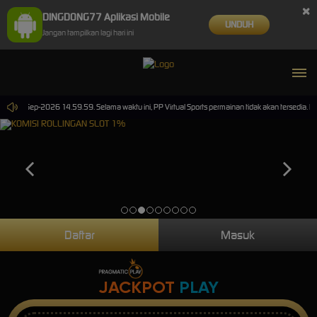
×
DINGDONG77 Aplikasi Mobile
UNDUH
Jangan tampilkan lagi hari ini
pai 30-Sep-2026 14.59.59. Selama waktu ini, PP Virtual Sports permainan tidak akan tersedia.
Daftar
Masuk
JACKPOT
PLAY