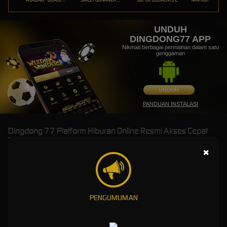
UNDUH
DINGDONG77 APP
Nikmati berbagai permainan dalam satu
genggaman
UNDUH
PANDUAN INSTALASI
Dingdong 77 Platform Hiburan Online Resmi Akses Cepat
Terpercaya
×
DINGDONG77 | Dingdong
77 Platform Hiburan Online
PENGUMUMAN
Resmi Akses Cepat