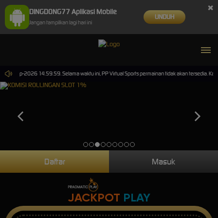
×
DINGDONG77 Aplikasi Mobile
UNDUH
Jangan tampilkan lagi hari ini
i 30-Sep-2026 14.59.59. Selama waktu ini, PP Virtual Sports permainan tidak akan tersedia. K
Daftar
Masuk
JACKPOT
PLAY