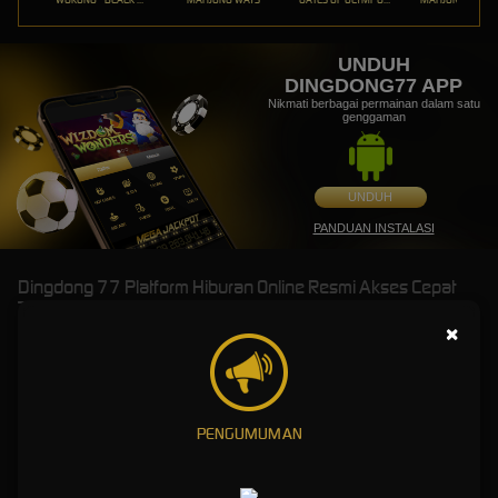
UNDUH
DINGDONG77 APP
Nikmati berbagai permainan dalam satu
genggaman
UNDUH
PANDUAN INSTALASI
Dingdong 77 Platform Hiburan Online Resmi Akses Cepat
Terpercaya
×
DINGDONG77 | Dingdong
77 Platform Hiburan Online
PENGUMUMAN
Resmi Akses Cepat