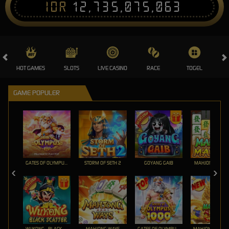
IDR
12,735,075,063
HOT GAMES
SLOTS
LIVE CASINO
RACE
TOGEL
OL
GAME POPULER
GATES OF OLYMPUS POP
STORM OF SETH 2
GOYANG GAIB
MAHJONG MAX
WUKONG - BLACK SCATTER
MAHJONG WAYS
GATES OF OLYMPUS 1000