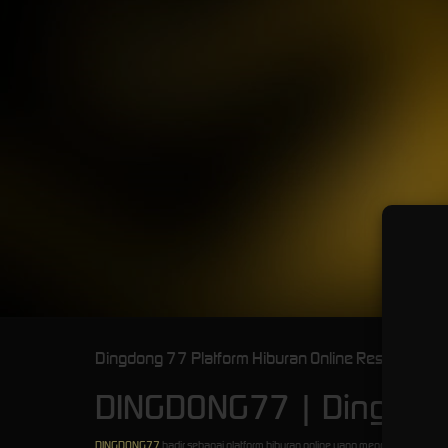
Gates of Olympus™
marbo****3
IDR
871,020.00
Gates of Olympus Super
Scatter
an****3
IDR
819,860.00
Starlight Princess Super Scatter
aingh****7
IDR
789,340.00
Gates of Olympus Super
Scatter
sudra****7
IDR
741,060.00
Gates of Olympus 1000
Dingdong 77 Platform Hiburan Online Resmi Akses
pelamp****n
IDR
700,240.00
DINGDONG77 | Dingdong 
Sweet Bonanza 2500
DINGDONG77
hadir sebagai platform hiburan online yang mengutamakan ak