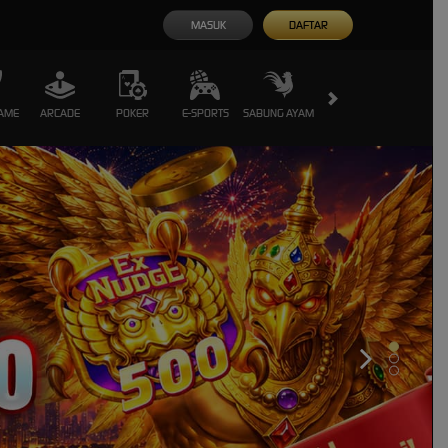
MASUK
DAFTAR
GAME
ARCADE
POKER
E-SPORTS
SABUNG AYAM
PROMOSI