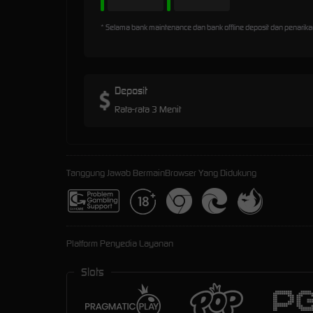
* Selama bank maintenance dan bank offline deposit dan penarikan
Deposit
Rata-rata 3 Menit
Tanggung Jawab Bermain
Browser Yang Didukung
Platform Penyedia Layanan
Slots