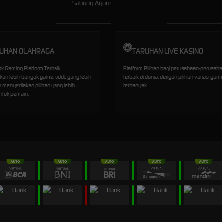
Sabung Ayam
UHAN OLAHRAGA
TARUHAN LIVE KASINO
k Gaming Platform Terbaik
Platform Pilihan bagi perusahaan-perusah
an lebih banyak game, odds yang lebih
terbaik di dunia, dengan pilihan variasi gam
an menyediakan pilihan yang lebih
terbanyak
ntuk pemain.