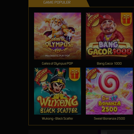
GAME POPULER
Gates of Olympus POP
Bang Gacor 1000
Wukong - Black Scatter
Sweet Bonanza 2500