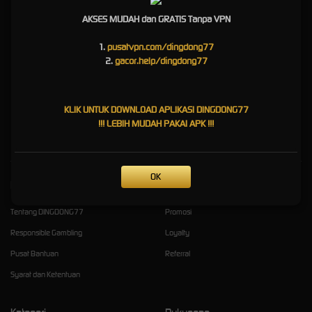
DINGDONG77
hadir sebagai platform hiburan online yang mengutamakan akses cepat,
AKSES MUDAH dan GRATIS Tanpa VPN
tampilan ringan, dan informasi yang mudah dipahami. Melalui halaman resmi ini, pengguna
dapat menemukan panduan akses, pembaruan layanan, serta arahan singkat untuk
1.
pusatvpn.com/dingdong77
mengenal fitur yang tersedia.
Dingdong 77
juga dirancang agar nyaman digunakan di
2.
gacor.help/dingdong77
berbagai perangkat, baik melalui ponsel maupun desktop. Dengan struktur halaman yang
rapi dan navigasi sederhana, DINGDONG77 membantu pengguna mendapatkan
pengalaman digital yang lebih praktis, stabil, dan terarah setiap hari. Informasi yang
KLIK UNTUK DOWNLOAD APLIKASI DINGDONG77
disajikan dibuat ringkas, relevan, dan diperbarui secara berkala supaya pengguna lebih
!!! LEBIH MUDAH PAKAI APK !!!
mudah mengikuti perkembangan layanan terbaru dengan akses resmi terpercaya.
OK
Kebijaksanaan
Platform
Tentang DINGDONG77
Promosi
Responsible Gambling
Loyalty
Pusat Bantuan
Referral
Syarat dan Ketentuan