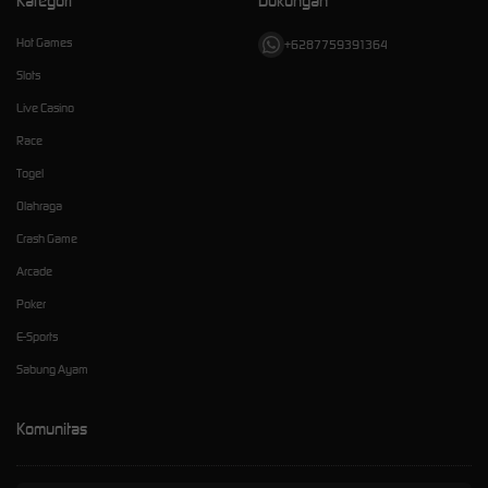
Kategori
Dukungan
Hot Games
+6287759391364
Slots
Live Casino
Race
Togel
Olahraga
Crash Game
Arcade
Poker
E-Sports
Sabung Ayam
Komunitas